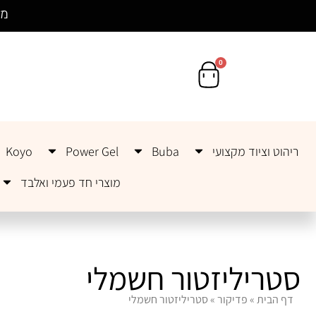
לתוכן
מש
0
ריהוט וציוד מקצועי
Buba
Power Gel
Koyo
מוצרי חד פעמי ואלבד
סטריליזטור חשמלי
דף הבית
»
פדיקור
»
סטריליזטור חשמלי