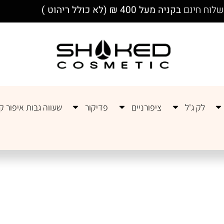
לוח חינם
בקניה מעל 400 ₪ (לא כולל ריהוט )
לק ג'ל
ציפורניים
פדיקור
שעווה גבות איפור קב