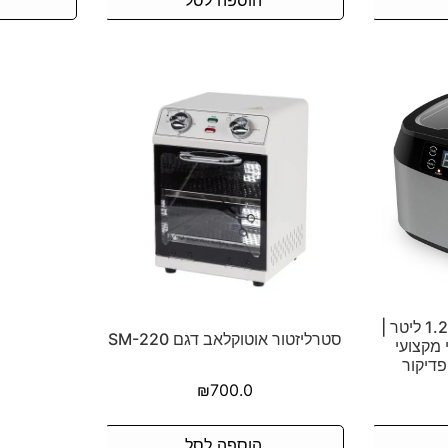
סטריליזטור אולטרסוניק 1.2 ליטר |
סטרליזטור אוטוקלאב דגם SM-220
 מקצועי
פדיקור
₪
700.0
הוספה לסל