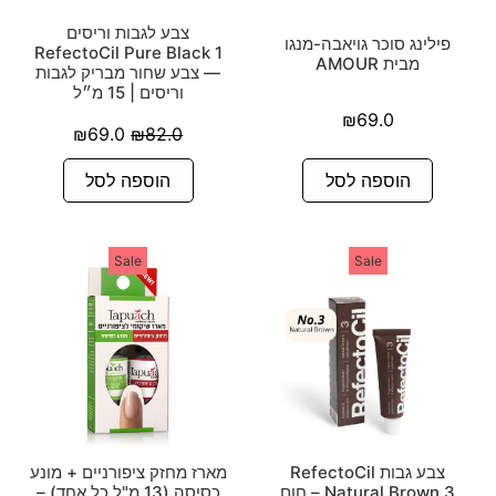
צבע לגבות וריסים
פילינג סוכר גויאבה-מנגו
RefectoCil Pure Black 1
מבית AMOUR
— צבע שחור מבריק לגבות
וריסים | 15 מ״ל
₪
69.0
₪
69.0
₪
82.0
הוספה לסל
הוספה לסל
Sale
Sale
צבע גבות RefectoCil
מארז מחזק ציפורניים + מונע
Natural Brown 3 – חום
כסיסה (13 מ"ל כל אחד) –