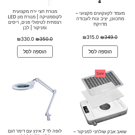
מנורת חצי ירח מקצועית
מעמד לקעקועים מקצועי –
לקוסמטיקה | מנורת מון LED
מתכוונן, יציב ונוח לעבודה
רצפתית לטיפולי פנים, ריסים
מדויקת
ומניקור | לבן
₪
315.0
₪
349.0
₪
330.0
₪
350.0
הוספה לסל
הוספה לסל
Sale
לופה לד 7 אינץ עם דימר דגם
שואב אבק שולחני למניקור –