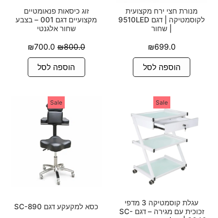
מנורת חצי ירח מקצועית
זוג כיסאות פנאומטיים
לקוסמטיקה | דגם 9510LED
מקצועיים דגם 001 – בצבע
| שחור
שחור אלגנטי
₪
700.0
₪
800.0
₪
699.0
הוספה לסל
הוספה לסל
Sale
Sale
עגלת קוסמטיקה 3 מדפי
כסא למקעקע דגם SC-890
זכוכית עם מגירה – דגם SC-