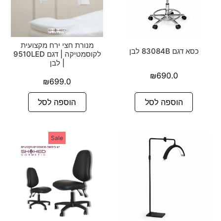
מנורת חצי ירח מקצועית
כסא דגם 83084B לבן
לקוסמטיקה | דגם 9510LED
| לבן
₪
690.0
₪
699.0
הוספה לסל
הוספה לסל
Sale