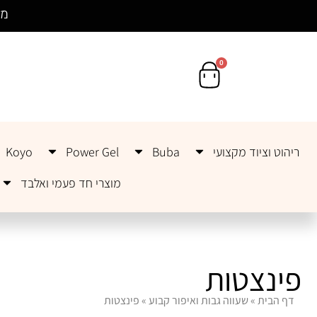
לתוכן
מש
0
ריהוט וציוד מקצועי
Buba
Power Gel
Koyo
מוצרי חד פעמי ואלבד
פינצטות
דף הבית
»
שעווה גבות ואיפור קבוע
»
פינצטות