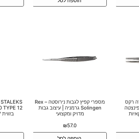
הוספה לסל
ה רקס
מספרי קפיץ לגבות נירוסטה – Rex
S
 – פינצטה
Solingen גרמניה | עיצוב גבות
איות
מדויק ומקצועי
בזווית 65° להלחמת ריסים
₪
57.0
הוספה לסל