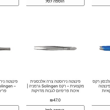
הוספה לסל
לכסון רקס
פינצטה נירוסטה צרה אלכסונית
פינצטה ניר
 – פינצטה
מקצועית – רקס Solingen גרמניה |
איות
איכות פרימיום לגבות מדויקות
פרימ
₪
47.0