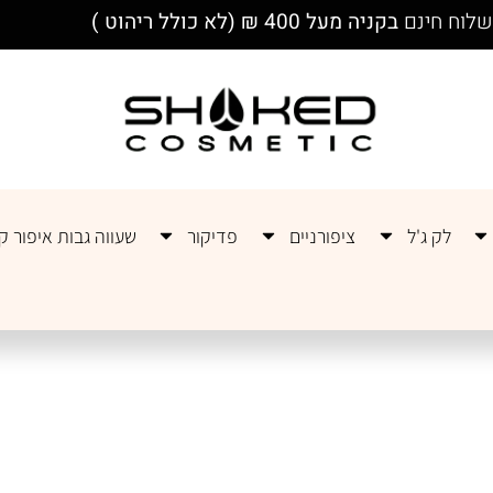
לוח חינם
בקניה מעל 400 ₪ (לא כולל ריהוט )
לק ג'ל
ציפורניים
פדיקור
שעווה גבות איפור קב