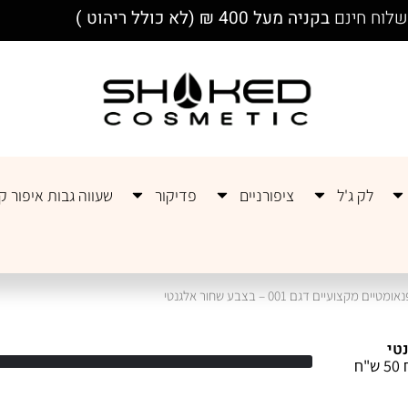
לוח חינם
בקניה מעל 400 ₪ (לא כולל ריהוט )
לק ג'ל
ציפורניים
פדיקור
שעווה גבות איפור קב
ם מקצועיים דגם 001 – בצבע שחור אלגנטי
זוג כיסאות פנאומטיים מקצועיים – בצבע שחור אלגנטי. דמי משלוח 50 ש"ח